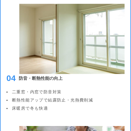
04
防音・断熱性能の向上
二重窓・内窓で防音対策
断熱性能アップで結露防止・光熱費削減
床暖房で冬も快適