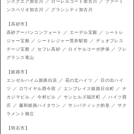
ンスクエア加古川 ／ ローレルコート加古川 ／ ファーミ
ンスペリオ加古川 ／ グランシティ加古川
【高砂市】
高砂アーバンコンフォート ／ エーデル宝殿 ／ シートレ
ジャー宝殿 ／ シートレジャー荒井駅前 ／ デュオプレス
テージ宝殿 ／ セフレ高砂 ／ ロイヤルコーポ伊保 ／ フレ
グランス竜山
【姫路市】
エンゼルハイム姫路白浜 ／ 花の北ハイツ ／ 日の出ハイ
ツ ／ ロワイヤル西今宿 ／ エンブレイス姫路日出町 ／ ナ
カジマビル ／ 今村ビル ／ サンヒルズ福沢町 ／ ハイツ西
庄 ／ 藤和姫路ハイタウン ／ サンパティック的形 ／ サク
ラメント御立
【明石市】