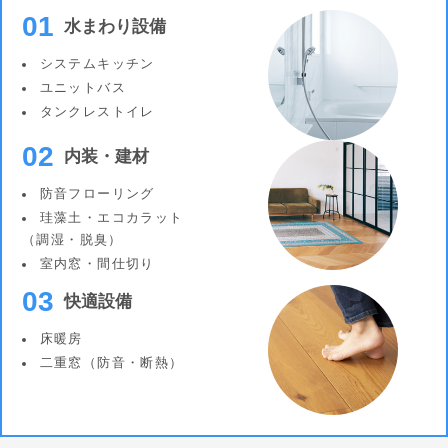
01
水まわり設備
システムキッチン
ユニットバス
タンクレストイレ
02
内装・建材
防音フローリング
珪藻土・エコカラット
（調湿・脱臭）
室内窓・間仕切り
03
快適設備
床暖房
二重窓（防音・断熱）