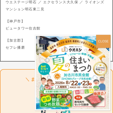
ウエステージ明石 ／ エクセランス大久保 ／ ライオンズ
マンション明石東二見
【神戸市】
ビュータワー住吉館
【加古郡】
セフレ播磨
＼ まずは無料相談・見学会へ ／