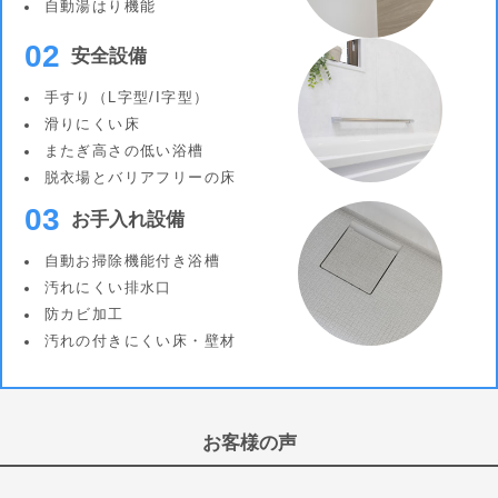
自動湯はり機能
02
安全設備
手すり（L字型/I字型）
滑りにくい床
またぎ高さの低い浴槽
脱衣場とバリアフリーの床
03
お手入れ設備
自動お掃除機能付き浴槽
汚れにくい排水口
防カビ加工
汚れの付きにくい床・壁材
お客様の声