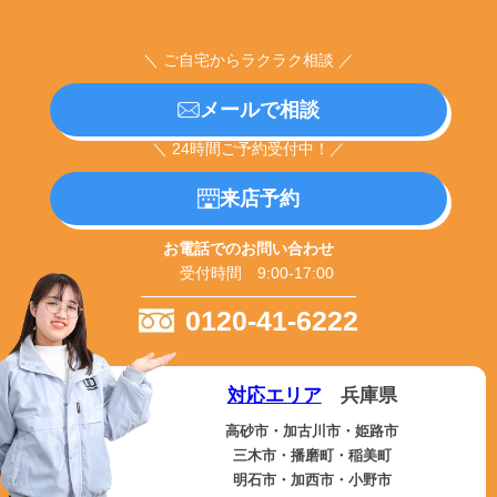
＼ ご自宅からラクラク相談 ／
メールで相談
＼ 24時間ご予約受付中！／
来店予約
お電話でのお問い合わせ
受付時間 9:00-17:00
0120-41-6222
対応エリア
兵庫県
高砂市・加古川市・姫路市
三木市・播磨町・稲美町
明石市・加西市・小野市