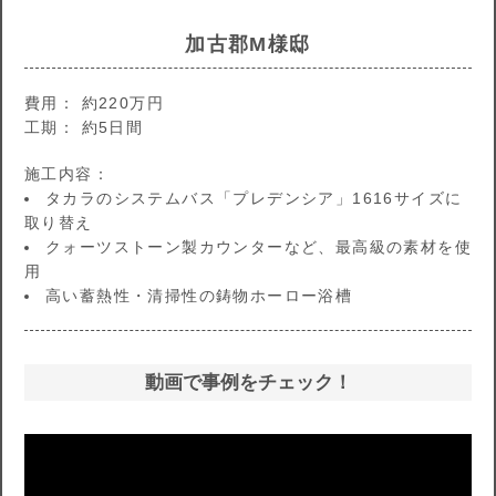
加古郡M様邸
費用： 約220万円
工期： 約5日間
施工内容：
タカラのシステムバス「プレデンシア」1616サイズに
取り替え
クォーツストーン製カウンターなど、最高級の素材を使
用
高い蓄熱性・清掃性の鋳物ホーロー浴槽
動画で事例をチェック！