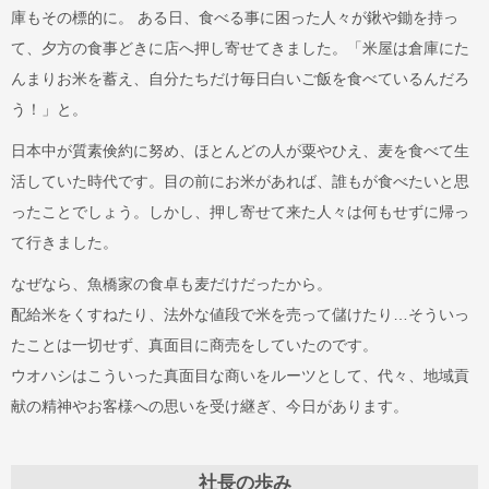
庫もその標的に。 ある日、食べる事に困った人々が鍬や鋤を持っ
て、夕方の食事どきに店へ押し寄せてきました。「米屋は倉庫にた
んまりお米を蓄え、自分たちだけ毎日白いご飯を食べているんだろ
う！」と。
日本中が質素倹約に努め、ほとんどの人が粟やひえ、麦を食べて生
活していた時代です。目の前にお米があれば、誰もが食べたいと思
ったことでしょう。しかし、押し寄せて来た人々は何もせずに帰っ
て行きました。
なぜなら、魚橋家の食卓も麦だけだったから。
配給米をくすねたり、法外な値段で米を売って儲けたり…そういっ
たことは一切せず、真面目に商売をしていたのです。
ウオハシはこういった真面目な商いをルーツとして、代々、地域貢
献の精神やお客様への思いを受け継ぎ、今日があります。
社長の歩み