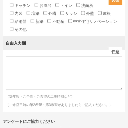
必須
キッチン
お風呂
トイレ
洗面所
内装
増築
外構
サッシ
外壁
屋根
給湯器
新築
不動産
中古住宅リノベーション
その他
自由入力欄
任意
（築年数・ご予算・ご希望の工事時期など）
（ご来店日時の第2希望・第3希望がありましたらご記入ください。）
アンケートにご協力ください