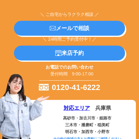
＼ ご自宅からラクラク相談 ／
メールで相談
＼ 24時間ご予約受付中！／
来店予約
お電話でのお問い合わせ
受付時間 9:00-17:00
0120-41-6222
対応エリア
兵庫県
高砂市・加古川市・姫路市
三木市・播磨町・稲美町
明石市・加西市・小野市
その他の地域の方もお気軽にご相談ください