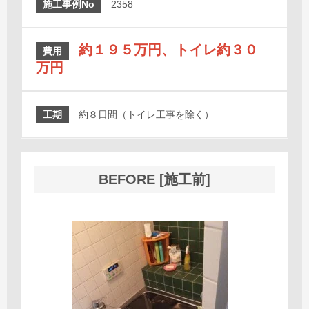
施工事例No
2358
約１９５万円、トイレ約３０
費用
万円
工期
約８日間（トイレ工事を除く）
BEFORE [施工前]