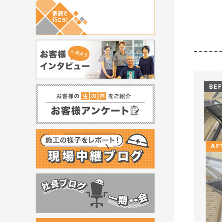
BE
AF