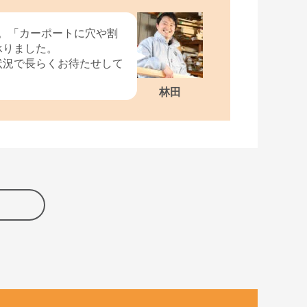
邸。「カーポートに穴や割
承りました。
状況で長らくお待たせして
林田