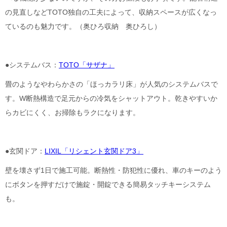
の見直しなどTOTO独自の工夫によって、収納スペースが広くなっ
ているのも魅力です。（奥ひろ収納 奥ひろし）
●システムバス：
TOTO「サザナ」
畳のようなやわらかさの「ほっカラリ床」が人気のシステムバスで
す。W断熱構造で足元からの冷気をシャットアウト。乾きやすいか
らカビにくく、お掃除もラクになります。
●玄関ドア：
LIXIL「リシェント玄関ドア3」
壁を壊さず1日で施工可能。断熱性・防犯性に優れ、車のキーのよう
にボタンを押すだけで施錠・開錠できる簡易タッチキーシステム
も。