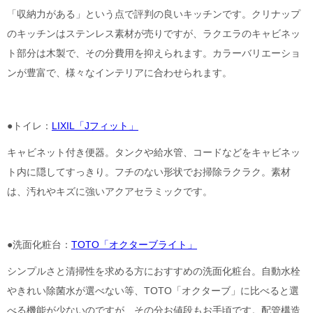
「収納力がある」という点で評判の良いキッチンです。クリナップ
のキッチンはステンレス素材が売りですが、ラクエラのキャビネッ
ト部分は木製で、その分費用を抑えられます。カラーバリエーショ
ンが豊富で、様々なインテリアに合わせられます。
●トイレ：
LIXIL「Jフィット」
キャビネット付き便器。タンクや給水管、コードなどをキャビネッ
ト内に隠してすっきり。フチのない形状でお掃除ラクラク。素材
は、汚れやキズに強いアクアセラミックです。
●洗面化粧台：
TOTO「オクターブライト」
シンプルさと清掃性を求める方におすすめの洗面化粧台。自動水栓
やきれい除菌水が選べない等、TOTO「オクターブ」に比べると選
べる機能が少ないのですが、その分お値段もお手頃です。配管構造