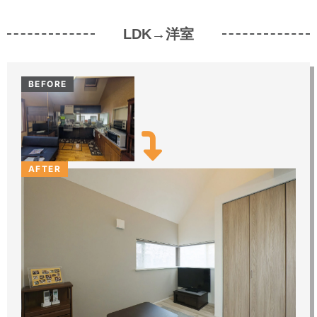
LDK→洋室
BEFORE
AFTER