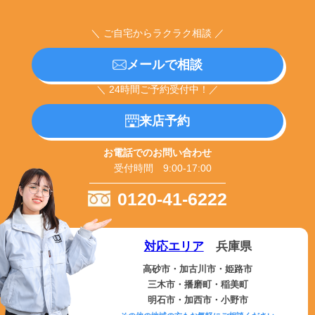
＼ ご自宅からラクラク相談 ／
メールで相談
＼ 24時間ご予約受付中！／
来店予約
お電話でのお問い合わせ
受付時間 9:00-17:00
0120-41-6222
対応エリア
兵庫県
高砂市・加古川市・姫路市
三木市・播磨町・稲美町
明石市・加西市・小野市