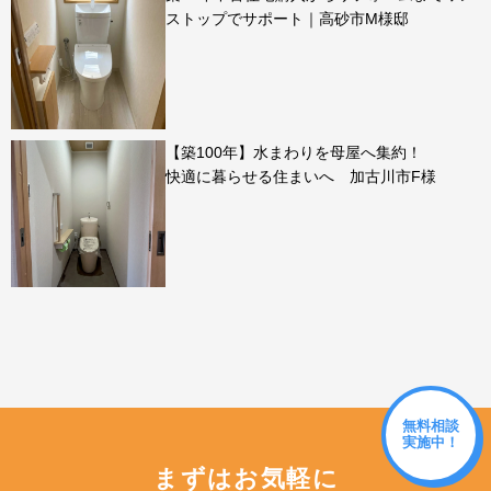
ストップでサポート｜高砂市M様邸
【築100年】水まわりを母屋へ集約！
快適に暮らせる住まいへ 加古川市F様
無料相談
実施中！
まずはお気軽に