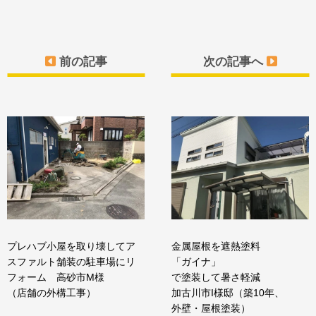
前の記事
次の記事へ
プレハブ小屋を取り壊してア
金属屋根を遮熱塗料
スファルト舗装の駐車場にリ
「ガイナ」
フォーム 高砂市M様
で塗装して暑さ軽減
（店舗の外構工事）
加古川市I様邸（築10年、
外壁・屋根塗装）