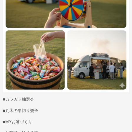
■ガラガラ抽選会
■丸太の早切り競争
■MYお箸づくり