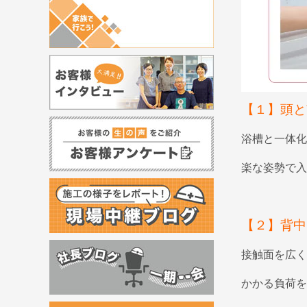
【１】頭と
浴槽と一体化
楽な姿勢で入
【２】背中
接触面を広く
かかる負荷を