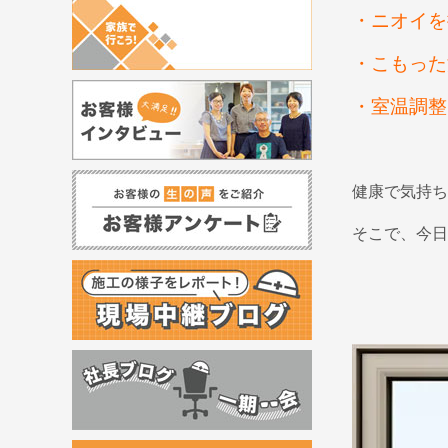
・ニオイを
・こもった
・室温調整
健康で気持ち
そこで、今日