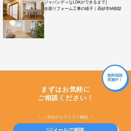
ジャパンディなLDKができるまで│
全面リフォーム工事の様子｜高砂市M様邸
無料相談
実施中！
まずはお気軽に
ご相談ください！
＼ ご自宅からラクラク相談 ／
メールで相談