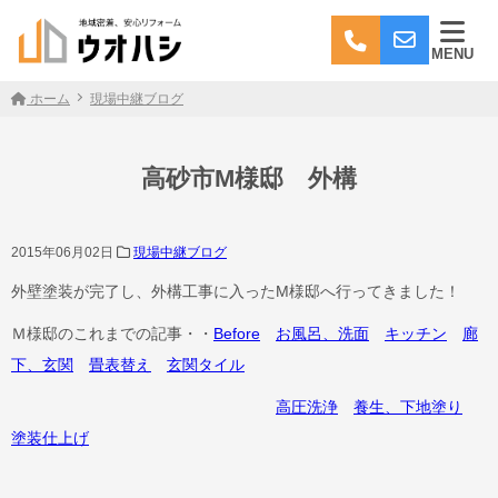
MENU
ホーム
現場中継ブログ
高砂市M様邸 外構
2015年06月02日
現場中継ブログ
外壁塗装が完了し、外構工事に入ったM様邸へ行ってきました！
Ｍ様邸のこれまでの記事・・
Before
お風呂、洗面
キッチン
廊
下、玄関
畳表替え
玄関タイル
高圧洗浄
養生、下地塗り
塗装仕上げ