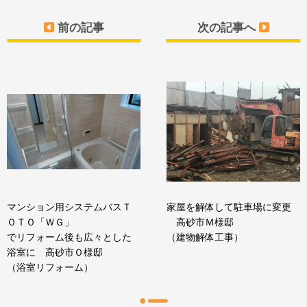
前の記事
次の記事へ
マンション用システムバスＴ
家屋を解体して駐車場に変更
ＯＴＯ「ＷＧ」
高砂市Ｍ様邸
でリフォーム後も広々とした
（建物解体工事）
浴室に 高砂市Ｏ様邸
（浴室リフォーム）