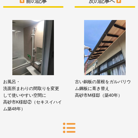
前の記事
次の記事へ
お風呂・
古い銅板の屋根をガルバリウ
洗面所まわりの間取りを変更
ム鋼板に葺き替え
して使いやすい空間に
高砂市M様邸（築40年）
高砂市K様邸②（セキスイハイ
ム築48年）