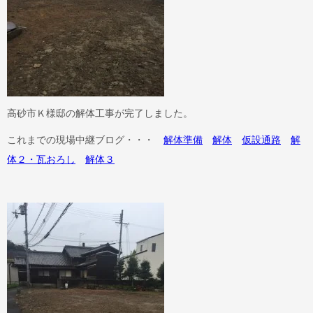
高砂市Ｋ様邸の解体工事が完了しました。
これまでの現場中継ブログ・・・
解体準備
解体
仮設通路
解
体２・瓦おろし
解体３