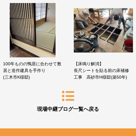
100年ものの鴨居に合わせて敷
【床鳴り解消】
居と造作建具を手作り
長尺シートを貼る前の床補修
(三木市K様邸)
工事 高砂市H様邸(築50年)
現場中継ブログ一覧へ戻る