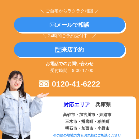
＼ ご自宅からラクラク相談 ／
メールで相談
＼ 24時間ご予約受付中！／
来店予約
お電話でのお問い合わせ
受付時間 9:00-17:00
0120-41-6222
対応エリア
兵庫県
高砂市・加古川市・姫路市
三木市・播磨町・稲美町
明石市・加西市・小野市
その他の地域の方もお気軽にご相談ください