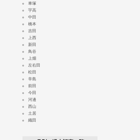
車塚
宇高
中田
橋本
吉田
上西
新田
鳥谷
上畑
左右田
松田
辛島
前田
今田
河邊
西山
土居
織田