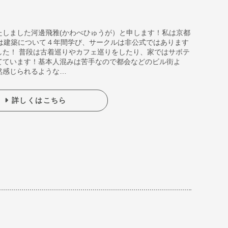
たしました河邊飛雅(かわべひゅうが）と申します！私は京都
は建築について４年間学び、サークルは非公式ではあります
した！ 普段は古着巡りやカフェ巡りをしたり、家ではサボテ
てています！基本人混みは苦手なので都会などのビル街よ
然感じられるような…
詳しくはこちら