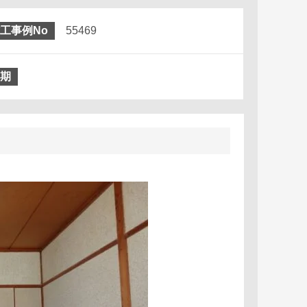
工事例No
55469
期