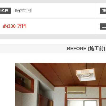
様名称
高砂市T様
施
約330 万円
工
BEFORE [施工前]