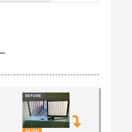
ー
BEFORE
AFTER