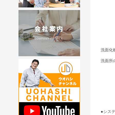
洗面化
洗面所
●シス