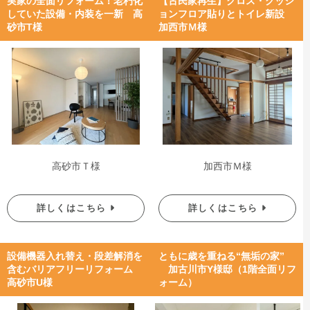
実家の全面リフォーム！老朽化
【古民家再生】クロス・クッシ
していた設備・内装を一新 高
ョンフロア貼りとトイレ新設
砂市T様
加西市Ｍ様
高砂市Ｔ様
加西市Ｍ様
詳しくはこちら
詳しくはこちら
設備機器入れ替え・段差解消を
ともに歳を重ねる“無垢の家”
含むバリアフリーリフォーム
加古川市Y様邸（1階全面リフ
高砂市U様
ォーム）