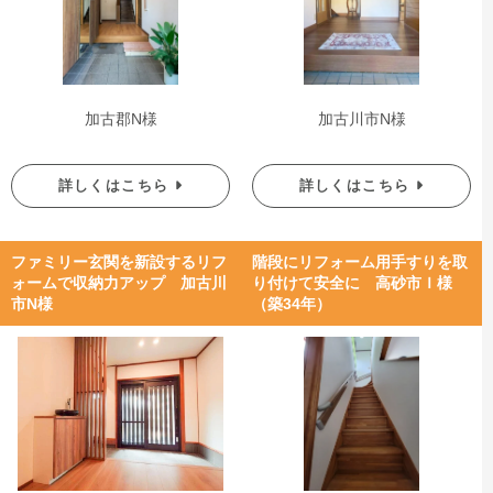
加古郡N様
加古川市N様
詳しくはこちら
詳しくはこちら
ファミリー玄関を新設するリフ
階段にリフォーム用手すりを取
ォームで収納力アップ 加古川
り付けて安全に 高砂市Ｉ様
市N様
（築34年）