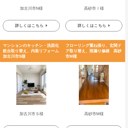
加古川市N様
高砂市Ｉ様
詳しくはこちら
詳しくはこちら
マンションのキッチン・洗面化
フローリング重ね張り、玄関ド
粧台取り替え、内装リフォーム
ア取り替え、雨漏り修繕 高砂
加古川市S様
市M様
加古川市Ｓ様
高砂市M様