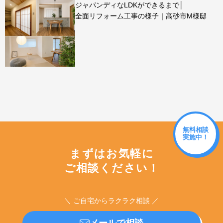
ジャパンディなLDKができるまで│
全面リフォーム工事の様子｜高砂市M様邸
無料相談
実施中！
まずはお気軽に
ご相談ください！
＼ ご自宅からラクラク相談 ／
メールで相談