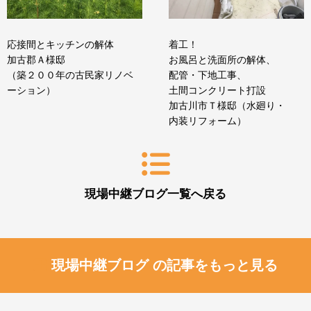
応接間とキッチンの解体
着工！
加古郡Ａ様邸
お風呂と洗面所の解体、
（築２００年の古民家リノベ
配管・下地工事、
ーション）
土間コンクリート打設
加古川市Ｔ様邸（水廻り・
内装リフォーム）
現場中継ブログ一覧へ戻る
現場中継ブログ の記事をもっと見る