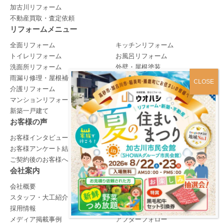
加古川リフォーム
不動産買取・査定依頼
リフォームメニュー
全面リフォーム
キッチンリフォーム
トイレリフォーム
お風呂リフォーム
洗面所リフォーム
外壁・屋根塗装
雨漏り修理・屋根補修
外構リフォーム
介護リフォーム
ペットリフォーム
マンションリフォーム
中古住宅リノベ
新築一戸建て
緊急メンテナンス
お客様の声
イベント・お役立ち情報
お客様インタビュー
イベント情報
お客様アンケート結果
お役立ち情報
ご契約後のお客様へ
会社案内
リフォームをはじめる
会社概要
リフォームの流れ
スタッフ・大工紹介
よくある質問
採用情報
リフォーム会社の選び方
メディア掲載事例
アフターフォロー