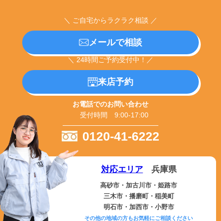
＼ ご自宅からラクラク相談 ／
メールで相談
＼ 24時間ご予約受付中！／
来店予約
お電話でのお問い合わせ
受付時間 9:00-17:00
0120-41-6222
対応エリア
兵庫県
高砂市・加古川市・姫路市
三木市・播磨町・稲美町
明石市・加西市・小野市
その他の地域の方もお気軽にご相談ください