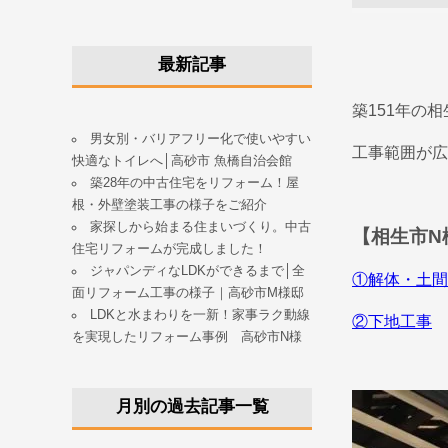
最新記事
築151年の
男女別・バリアフリー化で使いやすい
工事範囲が広
快適なトイレへ│高砂市 魚橋自治会館
築28年の中古住宅をリフォーム！屋
根・外壁塗装工事の様子をご紹介
家探しから始まる住まいづくり。中古
【相生市N
住宅リフォームが完成しました！
ジャパンディなLDKができるまで│全
①解体・土間
面リフォーム工事の様子｜高砂市M様邸
LDKと水まわりを一新！家事ラク動線
②下地工事
を実現したリフォーム事例 高砂市N様
月別の過去記事一覧