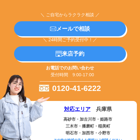
＼ ご自宅からラクラク相談 ／
メールで相談
＼ 24時間ご予約受付中！／
来店予約
お電話でのお問い合わせ
受付時間 9:00-17:00
0120-41-6222
対応エリア
兵庫県
高砂市・加古川市・姫路市
三木市・播磨町・稲美町
明石市・加西市・小野市