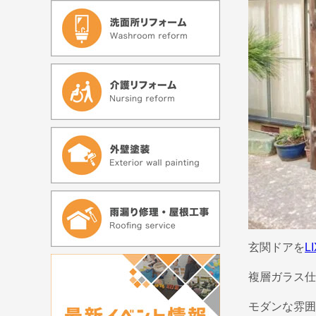
玄関ドアを
L
複層ガラス仕
モダンな雰囲