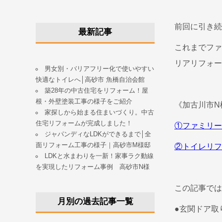
前回に引き続
最新記事
これまでファ
リアリフォー
男女別・バリアフリー化で使いやすい
快適なトイレへ│高砂市 魚橋自治会館
築28年の中古住宅をリフォーム！屋
根・外壁塗装工事の様子をご紹介
《加古川市N
家探しから始まる住まいづくり。中古
住宅リフォームが完成しました！
①ファミリー
ジャパンディなLDKができるまで│全
面リフォーム工事の様子｜高砂市M様邸
②トイレリフ
LDKと水まわりを一新！家事ラク動線
を実現したリフォーム事例 高砂市N様
この記事では
月別の過去記事一覧
●玄関ドア取