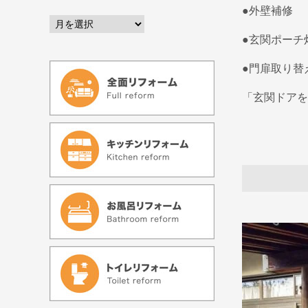
●外壁補修
●玄関ポーチ
●門扉取り替
「玄関ドアを