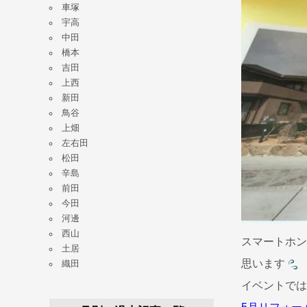
車塚
宇高
中田
橋本
吉田
上西
新田
鳥谷
上畑
左右田
松田
辛島
前田
今田
河邊
西山
スマートホン
土居
思います
織田
イベントで