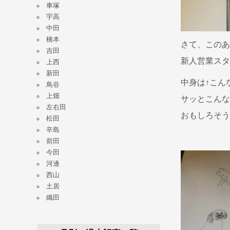
車塚
宇高
中田
橋本
さて、このあ
吉田
新人営業スタ
上西
新田
中身は↑こん
鳥谷
上畑
サッとこんな
左右田
おもしろそう
松田
辛島
前田
今田
河邊
西山
土居
織田