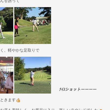
んを誘って
く、軽やかな足取りで
ﾅｲｽショットーーーー
ときます