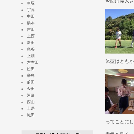
今回は職人さ
車塚
宇高
中田
橋本
吉田
上西
新田
鳥谷
上畑
体型はともか
左右田
松田
辛島
前田
今田
河邊
西山
土居
織田
ってことにし