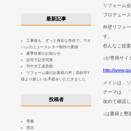
リフォーム会
プロデュース
最新記事
外壁リフォー
す。
工事後も、ずっと身近な存在で。ウオ
色んなご提案
ハシのニュースレター制作の裏側
夏季休業のお知らせ
↓が専用サイ
自宅で記念写真
竹中大工道具館
http://www.g
リフォーム後のお客様の声｜高砂市Y
様より嬉しいお手紙をいただきました
メインは、ソ
テーマは 「
投稿者
改めて確認し
↓は書籍と懇
専務
里吉