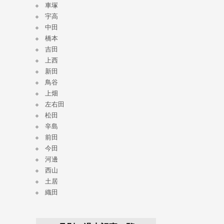
車塚
宇高
中田
橋本
吉田
上西
新田
鳥谷
上畑
左右田
松田
辛島
前田
今田
河邊
西山
土居
織田