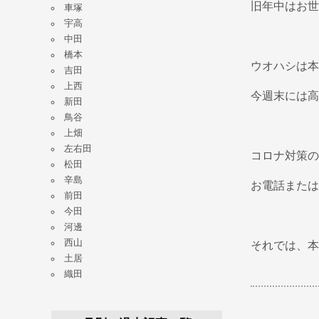
旧年中はお世
車塚
宇高
中田
橋本
ウオハシは本
吉田
上西
今週末には高
新田
鳥谷
上畑
左右田
コロナ対策の
松田
辛島
お電話または
前田
今田
河邊
西山
それでは、本
土居
織田