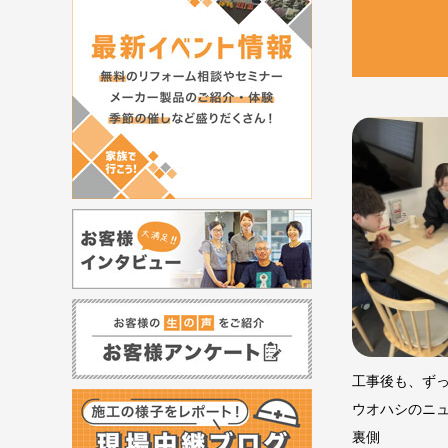
工事後も、ず
ウオハシのニ
裏側