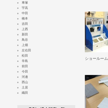
車塚
宇高
中田
橋本
吉田
上西
新田
鳥谷
上畑
左右田
松田
ショールーム
辛島
前田
今田
河邊
西山
土居
織田