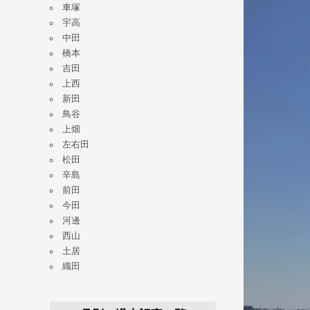
車塚
宇高
中田
橋本
吉田
上西
新田
鳥谷
上畑
左右田
松田
辛島
前田
今田
河邊
西山
土居
織田