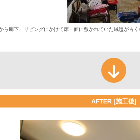
から廊下、リビングにかけて床一面に敷かれていた絨毯が古く
AFTER [施工後]