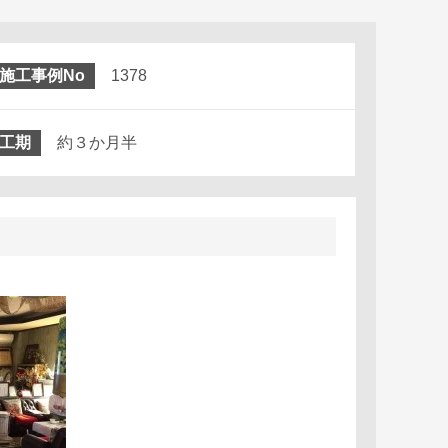
施工事例No
1378
工期
約３か月半