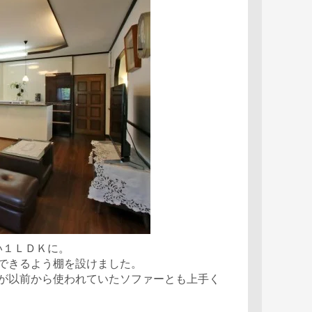
い１ＬＤＫに。
できるよう棚を設けました。
が以前から使われていたソファーとも上手く