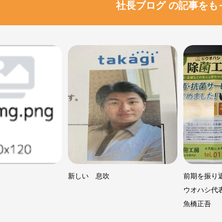
社長ブログ の記事をも
新しい 息吹
前期を振り
ウオハシ代
魚橋正吾