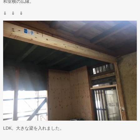
和室横の広縁。
⇓ ⇓ ⇓
LDK。大きな梁を入れました。