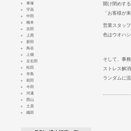
車塚
開け閉めする
宇高
「お客様が来
中田
橋本
営業スタッフ
吉田
色はウオハシ
上西
新田
鳥谷
上畑
そして、事務
左右田
松田
ストレス解消
辛島
ランダムに流
前田
今田
河邊
西山
土居
織田