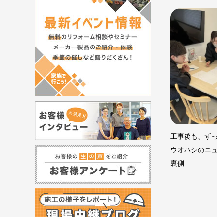
工事後も、ず
ウオハシのニ
裏側