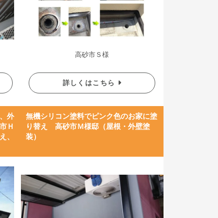
高砂市Ｓ様
詳しくはこちら
、外
無機シリコン塗料でピンク色のお家に塗
市Ｈ
り替え 高砂市Ｍ様邸（屋根・外壁塗
え、
装）