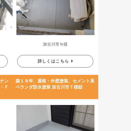
加古川市Ｎ様
詳しくはこちら
ナン
築１８年、屋根・外壁塗装、セメント系
・Ｆ
ベランダ防水塗装 加古川市Ｔ様邸