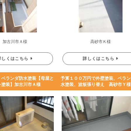
加古川市Ａ様
高砂市Ｋ様
詳しくはこちら
詳しくはこちら
、ベランダ防水塗装【母屋と
予算１００万円で外壁塗装、ベラン
を塗装】加古川市Ａ様
水塗装、波板張り替え 高砂市Ｙ様