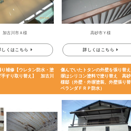
加古川市Ａ様
高砂市Ｙ様
詳しくはこちら
詳しくはこちら
漏り補修【ウレタン防水・塗
傷んでいたトタンの外壁を張り替え
ダ手すり取り替え】 加古川
塀はシリコン塗料で塗り替え 高砂
様邸（外壁・外塀塗装、外壁張り替
ベランダＦＲＰ防水）