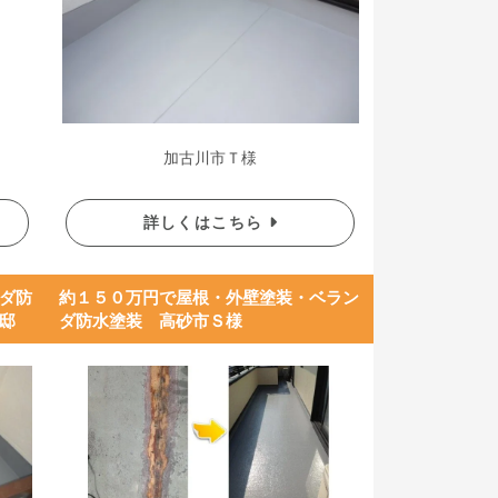
加古川市Ｔ様
詳しくはこちら
ダ防
約１５０万円で屋根・外壁塗装・ベラン
邸
ダ防水塗装 高砂市Ｓ様