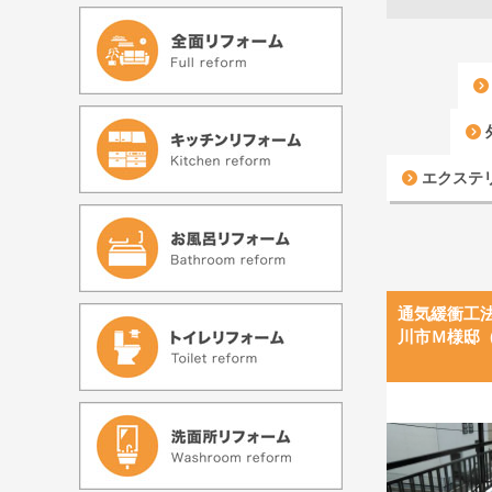
エクステ
通気緩衝工
川市Ｍ様邸