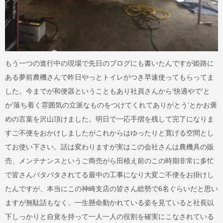
もう一つの進行中の現場で先日のブログにも書いたんですが姫路に
ある夢前農機さんで昨日やっとトイレがつき早速使ってもらってま
した。今までが和便器ということもあり社員さんから’快適やで’と
か’落ち着く雰囲気の立派なものをつけてくれてありがとう’とかお褒
めの言葉を沢山頂けました。明日で一応手摺を残して完了になりま
すご不便をおかけしましたがこれからはゆったりと寛げる空間とし
てお使い下さい。話は変わりますが実はこの会社さんは農機具の販
売、メンテナンスというご商売がら田植え前のこの時期非常に多忙
で皆さんバタバタされてる最中の工事になり大変ご不便をお掛けし
たんですが、本当にこの神崎支店の皆さん総勢で6名ぐらいだと思い
ますが無駄話もなく、一生懸命動かれている姿を見ていると社長以
下しっかりと自覚を持って一人一人の役割を確実にこなされている