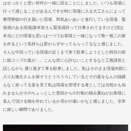
はせっかくと思い何件か一緒に回ることにしました。いつも現場に
行って感じることがあるんですが特に現場に入る大工さんによって
整理整頓の行き届いた現場、和気あいあいと進行している現場、緊
張感のある現場[基本皆さん緊張感持って仕事されてますけど(笑)]、
本当にどの現場も思いは一つでお客様と一緒になって唯一無二の家
を作るという気持ちは変わらずやってもらってるなと感じました。
そんな中回っている現場の近くまで来て駐車しようとした時目の前
に紙コップの蓋が…。こんな所に心許ないことするなと工務課長と
話しながら 通り過ぎて車を駐車しました。私はそのまま現場内部に
入りお施主さんを探そうとうろうろしているとその蓋をなんの躊躇
もなく拾ってる姿を見て私は現場を管理する者としては当然かも知
れませんがそのちょっとした普段からの行動の積み重ねがお客様に
喜んで頂ける物を作れているか否かの違いかなと感じました。非常
に嬉しい瞬間でありました。