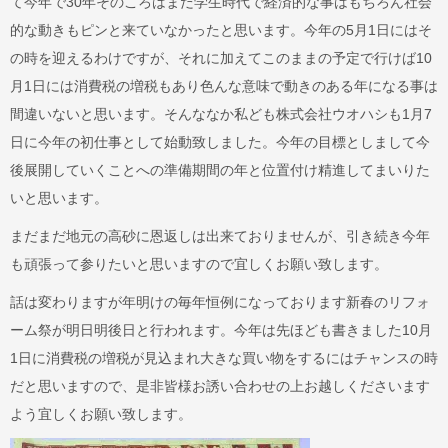
て今年で30年そのころはまだ学生時代で経済的な事はもちろん社会
的な動きもピンと来ていなかったと思います。今年の5月1日にはそ
の時を迎えるわけですが、それに加えてこのままの予定で行けば10
月1日には消費税の増税もあり色んな意味で動きのある年になる事は
間違いないと思います。そんななか私ども株式会社ウオハシも1月7
日に今年の初仕事として始動致しました。今年の目標としまして今
後展開していくことへの準備期間の年と位置付け精進してまいりた
いと思います。
まだまだ地元の高砂に恩返しは出来ておりませんが、引き続き今年
も頑張って参りたいと思いますので宜しくお願い致します。
話は変わりますが年明けの毎年恒例になっております新春のリフォ
ーム祭が明日明後日と行われます。今年は先ほども書きました10月
1日に消費税の増税が見込まれ大きな買い物をするにはチャンスの時
だと思いますので、是非皆様お誘い合わせの上お越しくださいます
よう宜しくお願い致します。