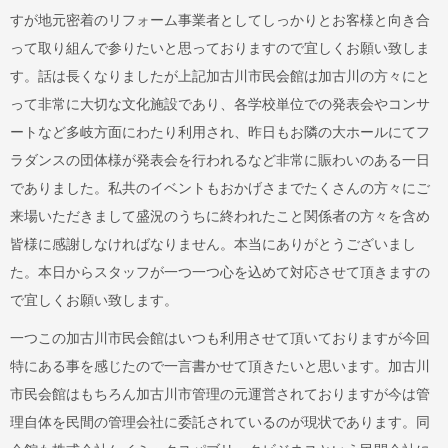
すが地元密着のリフォーム事業者としてしっかりとお客様と向き合
って取り組んで参りたいと思っておりますので宜しくお願い致しま
す。話は長くなりましたが上記加古川市民会館は加古川の方々にと
って非常に大切な文化施設であり、各学校単位での発表会やコンサ
ートなど多岐方面にわたり利用され、昨日もお隣の大ホールにてフ
ラダンスの団体様が発表会を行われるなど非常に賑わいのある一日
でありました。私共のイベントもおかげさまでたくさんの方々にご
来場いただきまして盛況のうちに終われたこと関係者の方々を含め
皆様に感謝しなければなりません。本当にありがとうございまし
た。本日からスタッフが一つ一つ心を込めて対応させて頂きますの
で宜しくお願い致します。
一つこの加古川市民会館はいつも利用させて頂いておりますが今回
特にある事を感じたので一言書かせて頂きたいと思います。加古川
市民会館はもちろん加古川市管理の元運営されておりますが今は管
理自体を民間の管理会社に委託されているのが現状であります。同