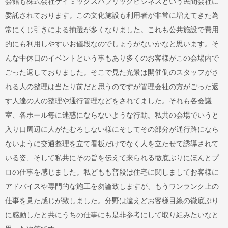
会館も株式会社ケイミックスパブリックビジネスという民間会社に
委託されております。この文化施設も利用者が非常に増えてきた為
常にくじ引きによる抽選が多くなりました。これも公共施設で費用
的にも利用しやすいお値段なのでしょうがないかなと思います。そ
んな中休日のイベントという事もあり多くのお客様がこの会場内で
ごった返しておりました。そこで見た光景は開催側のスタッフがさ
れる人の整理は当たり前だと思うのですが管理会社の方がごった返
す人達の人の整理や通行管理などをされてました。それも各会議
室、各ホール毎に迷惑にならないような行動。私共の会場でいうと
入り口周辺に人がたむろしない様にそしてその部分が通行路になら
ないように交通整理を立て看板だけでなく人を立たせて誘導されて
いる姿、そして私共にその旨を伝えて来られる徹底ぶりにほんとプ
ロの仕事を感じました。私どもも普段は住宅に関しましてお客様に
アドバイスや専門的な施工を勿論致しますが、もうワンランク上の
仕事を見た感じが致しました。分野は違えどお客様目線の徹底ぶり
に感動したと共にうちの仕事にも是非参考にして取り組みたいなと