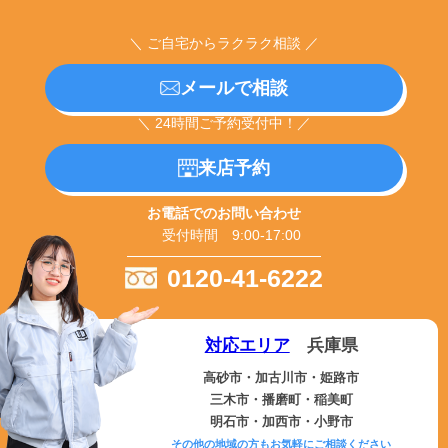
＼ ご自宅からラクラク相談 ／
メールで相談
＼ 24時間ご予約受付中！／
来店予約
お電話でのお問い合わせ
受付時間 9:00-17:00
0120-41-6222
対応エリア
兵庫県
高砂市・加古川市・姫路市
三木市・播磨町・稲美町
明石市・加西市・小野市
その他の地域の方もお気軽にご相談ください