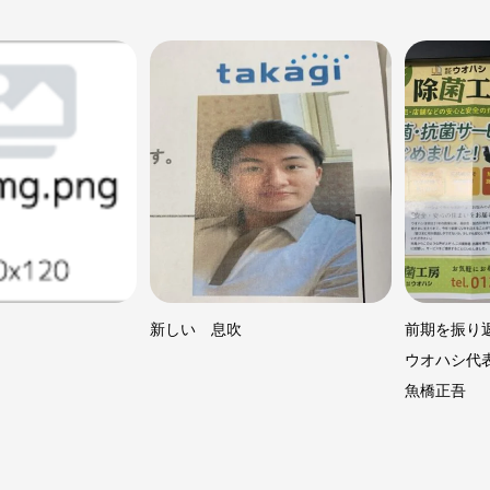
新しい 息吹
前期を振り
ウオハシ代
魚橋正吾